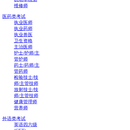
维修师
医药类考试
执业医师
执业药师
执业兽医
卫生资格
主治医师
护士/护师/主
管护师
药士/药师/主
管药师
检验技士/技
师/主管技师
放射技士/技
师/主管技师
健康管理师
营养师
外语类考试
英语四六级