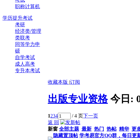
职称计算机
学历提升考试
考研
经济类/管理
类联考
同等学力申
硕
自学考试
成人高考
专升本考试
收藏本版
|
订阅
出版专业资格
今日:
1
2
3
4
/ 4 页
下一页
返 回
新窗
全部主题
最新
热门
热帖
精华
更
隐藏置顶帖
学考易官方QQ群，每日更