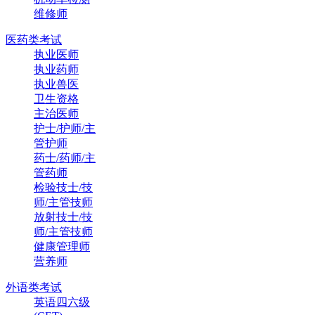
维修师
医药类考试
执业医师
执业药师
执业兽医
卫生资格
主治医师
护士/护师/主
管护师
药士/药师/主
管药师
检验技士/技
师/主管技师
放射技士/技
师/主管技师
健康管理师
营养师
外语类考试
英语四六级