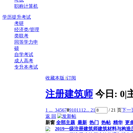
职称计算机
学历提升考试
考研
经济类/管理
类联考
同等学力申
硕
自学考试
成人高考
专升本考试
收藏本版
|
订阅
注册建筑师
今日:
0
|
1 ...
3
4
5
6
7
8
9
10
11
12
... 21
/ 21 页
下一
返 回
新窗
全部主题
最新
热门
热帖
精华
更
2019一级注册建筑师建筑材料与构