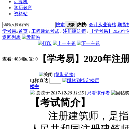
计算机
学历教育
资料站
搜索
热搜:
会计从业资格
期货
搜索
学考易
»
首页
›
工程建筑考试
›
注册建筑师
›
【学考易】2020年
返回列表
【学考易】2020年
查看:
4834
|
回复:
0
[复制链接]
电梯直达
楼主
发表于 2017-12-26 11:35
|
只看该作者
【考试简介】
注册建筑师，是指经
人民共和国注册建筑