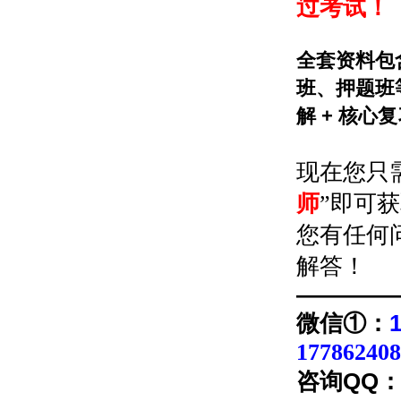
过考试！
全套资料包
班、押题班等
解 + 核心
现在您只
师
”即可
您有任何
解答！
————
微信①：
177862408
咨询QQ