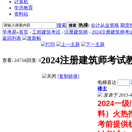
计算机
学历教育
资料站
搜索
热搜:
会计从业资格
期货
搜索
学考易
»
首页
›
工程建筑考试
›
注册建筑师
›
2024注册建筑师考
返回列表
2024注册建筑师考
查看:
24734
|
回复:
0
[复制链接]
电梯直达
楼主
发表于 2015-4-
2024一
料）火热
考前提供