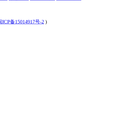
闽ICP备15014917号-2
)