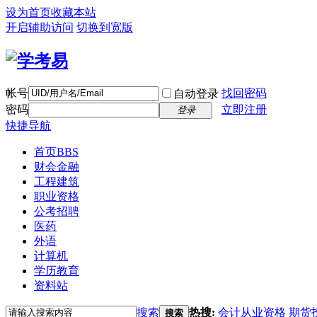
设为首页
收藏本站
开启辅助访问
切换到宽版
帐号
找回密码
自动登录
密码
立即注册
登录
快捷导航
首页
BBS
财会金融
工程建筑
职业资格
公考招聘
医药
外语
计算机
学历教育
资料站
搜索
热搜:
会计从业资格
期货
搜索